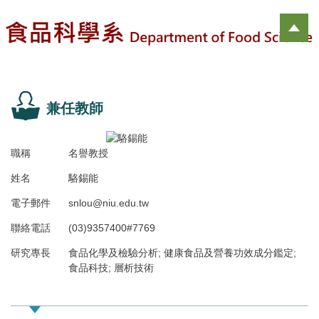
跳
到
主
要
內
容
區
兼任教師
職稱
名譽教授
姓名
駱錫能
電子郵件
snlou@niu.edu.tw
聯絡電話
(03)9357400#7769
研究專長
食品化學及檢驗分析; 健康食品及營養功效成分鑑定;
食品科技; 層析技術