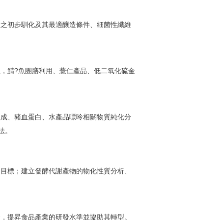
種之初步馴化及其最適釀造條件、細菌性纖維
，鯖?魚團膳利用、薏仁產品、低二氧化硫金
組成、豬血蛋白、水產品嘌呤相關物質純化分
法。
的目標；建立發酵代謝產物的物化性質分析、
發，提昇食品產業的研發水準並協助其轉型。