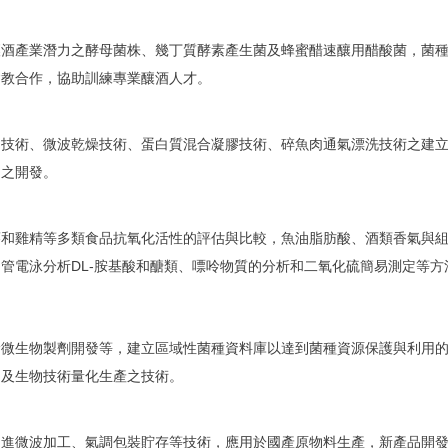
釀酒產業潛力之酵母菌株、幾丁質酵素產生菌及蜂蜜醋速釀用醋酸菌，菌
建教合作，協助訓練專業釀酒人才。
技術、微波乾燥技術、蛋白質混合凝膠技術、碎魚肉通氣漂洗技術之建立
品之開發。
蒡和雞精等多類食品抗氧化活性的評估與比較，魚油脂肪酸、酒類香氣與
管電泳分析DL-胺基酸和醣類、嘌呤物質的分析和二氧化硫簡易測定等方
餘微生物製劑開發等，建立區域性菌種資料庫以達到菌種資源保護與利用
用及生物技術量化生產之技術。
引進微波加工、氣調包裝貯存等技術，應用於國產原物料生產，新產品開