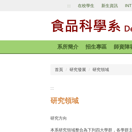
跳
:::
在校學生
新生資訊
IN
到
主
要
內
容
區
系所簡介
招生專區
師資陣
首頁
研究發展
研究領域
:::
研究領域
研究方向
本系研究領域整合為下列四大學群，各學群