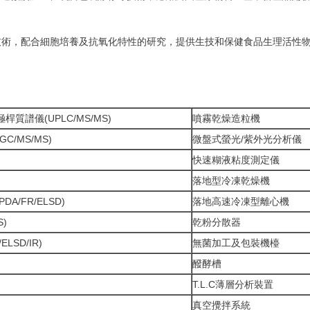
技術，配合細胞培養及抗氧化特性的研究，提供生技和保健食品生理活性
譜儀(UPLC/MS/MS)
噴霧乾燥造粒機
/MS/MS)
微盤式螢光/紫外光分析儀
快速糊液粘度測定儀
落地型冷凍乾燥機
A/FR/ELSD)
落地高速冷凍型離心機
S)
乾粉分散器
LSD/IR)
無菌加工及包裝機檯
醱酵槽
T.L.C薄層分析裝置
真空攪拌系統