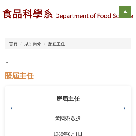
跳
到
主
要
內
容
區
首頁
系所簡介
歷屆主任
:::
歷屆主任
歷屆主任
黃國榮 教授
1988年8月1日