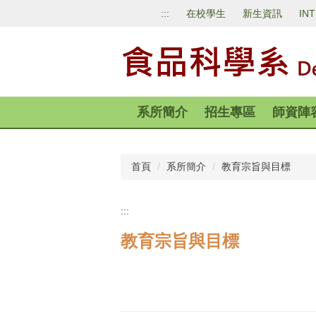
跳
:::
在校學生
新生資訊
IN
到
主
要
內
容
區
系所簡介
招生專區
師資陣
首頁
系所簡介
教育宗旨與目標
:::
教育宗旨與目標