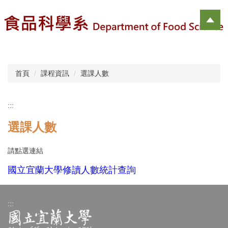
跳
到
主
要
內
容
區
首頁
課程資訊
選課人數
:::
選課人數
請點選連結
國立宜蘭大學修讀人數統計查詢
:::