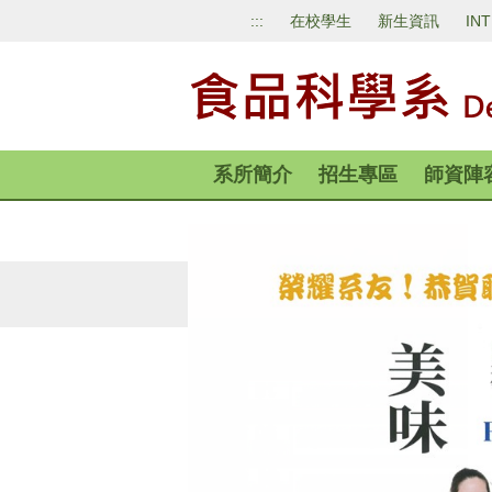
跳
:::
在校學生
新生資訊
IN
到
主
要
內
容
區
系所簡介
招生專區
師資陣