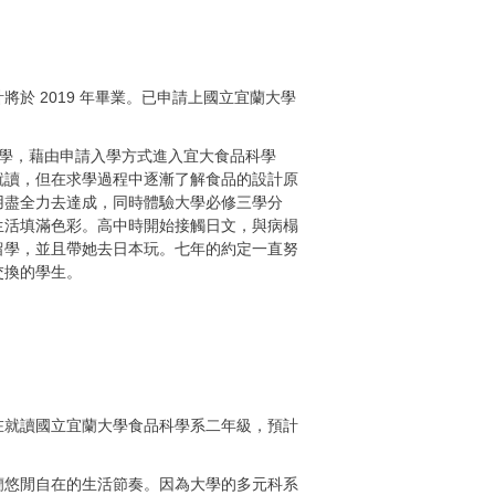
於 2019 年畢業。已申請上國立宜蘭大學
級中學，藉由申請入學方式進入宜大食品科學
就讀，但在求學過程中逐漸了解食品的設計原
用盡全力去達成，同時體驗大學必修三學分
生活填滿色彩。高中時開始接觸日文，與病榻
留學，並且帶她去日本玩。七年的約定一直努
交換的學生。
在就讀國立宜蘭大學食品科學系二年級，預計
蘭悠閒自在的生活節奏。因為大學的多元科系