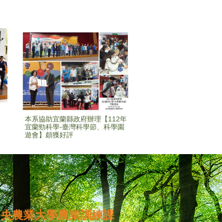
展
本系協助宜蘭縣政府辦理【112年
宜蘭勁科學-臺灣科學節、科學園
遊會】頗獲好評
中央農業大學農業訓練課