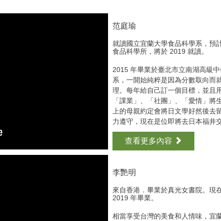
范庭瑜
就讀國立宜蘭大學食品科學系，預計將
食品科學所，將於 2019 就讀。
2015 年畢業於臺北市立南湖高
系，一開始純粹是因為分數取向而
理。每年給自己訂一個目標，並且
「課業」、「社團」、「愛情」將
上的母親約定會將日文學好然後去
力遵守，現在是位即將去日本福井
查看更多內容
李艷明
來自香港．畢業於真光女書院。現
2019 年畢業。
相當享受台灣的美食和人情味，宜