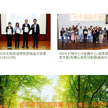
2025生物資源學院壁報論文競賽
2024 打樣中心X有機中心-成果
114/11/28)
售市集|有機心食祭活動圓滿成功
~~
從馬來西亞到宜蘭-AI X 食品
印度
實習