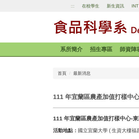
跳
:::
在校學生
新生資訊
IN
到
主
要
內
容
區
系所簡介
招生專區
師資陣
首頁
最新消息
111 年宜蘭區農產加值打樣中
111
年宜蘭區農產加值打樣中心
-
東
活動地點：
國立宜蘭大學
(
生資大樓福