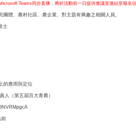
Microsoft Teams
同步直播，將於活動前一日提供會議室連結至報名
民團體、農村社區、農企業、對主題有興趣之相關人員。
技士
上的應用與定位
責人（第五屆百大青農）
dPu3NVRMpgcA
點前