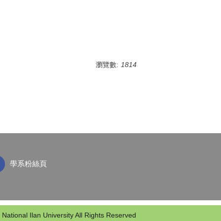
瀏覽數:
1814
學系粉絲頁
 National Ilan University All Rights Reserved