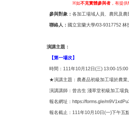
※
如
不克實體參與者
，有提供
參與對象：
各加工場域人員、農民及農
聯絡人：
國立宜蘭大學
/03-9317752
林
演講主題：
【第一場次】
時間：
111
年
10
月
12
日
(
三
) 13:00-15:00
★演講主題：農產品初級加工場於農業
演講講師：曾吉生
淺草堂初級加工場負
報名網址：
https://forms.gle/m9V1x
報名截止：
111
年
10
月
10
日
(
一
)
下午五