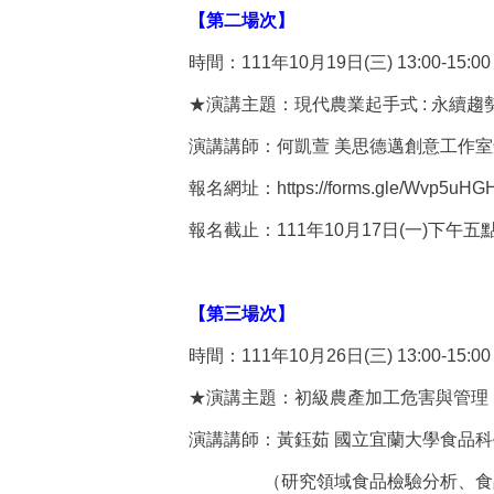
【第二場次】
時間：
111
年
10
月
19
日
(
三
) 13:00-15:00
★演講主題：現代農業起手式
:
永續趨
演講講師：何凱萱
美思德邁創意工作室
報名網址：
https://forms.gle/Wvp5u
報名截止：
111
年
10
月
17
日
(
一
)
下午五
【第三場次】
時間：
111
年
10
月
26
日
(
三
) 13:00-15:00
★演講主題：初級農產加工危害與管理
演講講師：黃鈺茹
國立宜蘭大學食品科
（研究領域食品檢驗分析、食